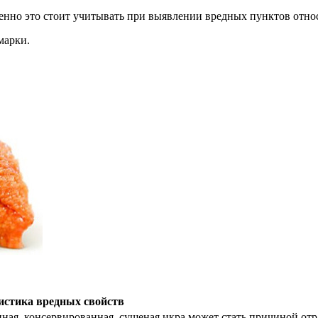
менно это стоит учитывать при выявлении вредных пунктов отно
марки.
истика вредных свойств
ная, консервированная, сушеная икра может стать причиной отр