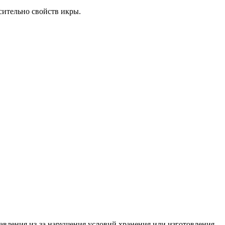
сительно свойств икры.
авления из-за нарушения условий хранения или изготовления