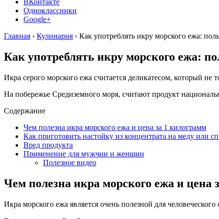
ВКонтакте
Одноклассники
Google+
Главная
›
Кулинария
›
Как употреблять икру морского ежа: поль
Как употреблять икру морского ежа: по
Икра серого морского ежа считается деликатесом, который не 
На побережье Средиземного моря, считают продукт национальн
Содержание
Чем полезна икра морского ежа и цена за 1 килограмм
Как приготовить настойку из концентрата на меду или с
Вред продукта
Применение для мужчин и женщин
Полезное видео
Чем полезна икра морского ежа и цена 
Икра морского ежа является очень полезной для человеческого 