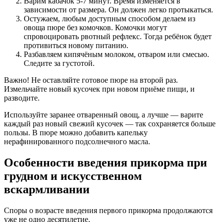
Варим кабачок 5-7 минут. Время изменяется в
зависимости от размера. Он должен легко протыкаться.
Остужаем, любым доступным способом делаем из
овоща пюре без комочков. Комочки могут
спровоцировать рвотный рефлекс. Тогда ребёнок будет
противиться новому питанию.
Разбавляем кипячёным молоком, отваром или смесью.
Следите за густотой.
Важно! Не оставляйте готовое пюре на второй раз.
Измельчайте новый кусочек при новом приёме пищи, и
разводите.
Используйте заранее отваренный овощ, а лучше — варите
каждый раз новый свежий кусочек — так сохраняется больше
пользы. В пюре можно добавить капельку
нерафинированного подсолнечного масла.
Особенности введения прикорма при
грудном и искусственном
вскармливании
Споры о возрасте введения первого прикорма продолжаются
уже не одно десятилетие.