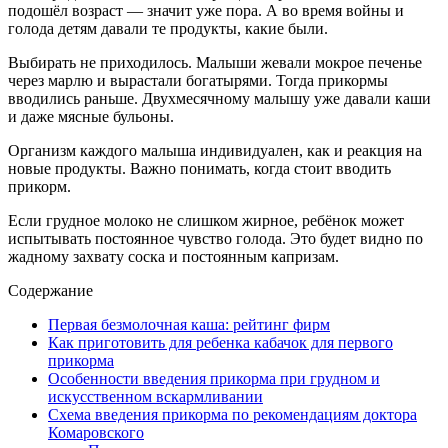
подошёл возраст — значит уже пора. А во время войны и
голода детям давали те продукты, какие были.
Выбирать не приходилось. Малыши жевали мокрое печенье
через марлю и вырастали богатырями. Тогда прикормы
вводились раньше. Двухмесячному малышу уже давали каши
и даже мясные бульоны.
Организм каждого малыша индивидуален, как и реакция на
новые продукты. Важно понимать, когда стоит вводить
прикорм.
Если грудное молоко не слишком жирное, ребёнок может
испытывать постоянное чувство голода. Это будет видно по
жадному захвату соска и постоянным капризам.
Содержание
Первая безмолочная каша: рейтинг фирм
Как приготовить для ребенка кабачок для первого
прикорма
Особенности введения прикорма при грудном и
искусственном вскармливании
Схема введения прикорма по рекомендациям доктора
Комаровского