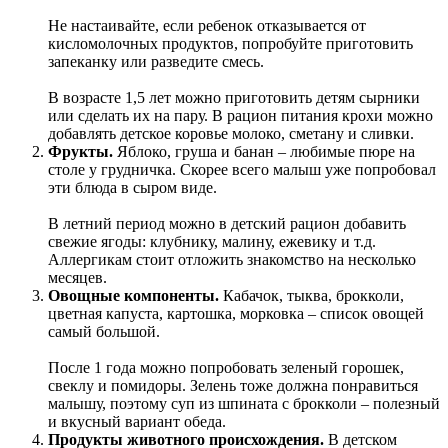
Не настаивайте, если ребенок отказывается от
кисломолочных продуктов, попробуйте приготовить
запеканку или разведите смесь.
В возрасте 1,5 лет можно приготовить детям сырники
или сделать их на пару. В рацион питания крохи можно
добавлять детское коровье молоко, сметану и сливки.
Фрукты.
Яблоко, груша и банан – любимые пюре на
столе у грудничка. Скорее всего малыш уже попробовал
эти блюда в сыром виде.
В летний период можно в детский рацион добавить
свежие ягоды: клубнику, малину, ежевику и т.д.
Аллергикам стоит отложить знакомство на несколько
месяцев.
Овощные компоненты.
Кабачок, тыква, брокколи,
цветная капуста, картошка, морковка – список овощей
самый большой.
После 1 года можно попробовать зеленый горошек,
свеклу и помидоры. Зелень тоже должна понравиться
малышу, поэтому суп из шпината с брокколи – полезный
и вкусный вариант обеда.
Продукты животного происхождения.
В детском