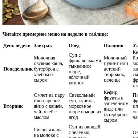
Читайте примерное меню на неделю в таблице:
День недели
Завтрак
Обед
Полдник
У
Ке
Суп с
Молочная
Молочный
йо
фрикадельками,
овсяная каша,
пудинг или
м
тыквенное
Понедельник
бутерброд с
детский
за
пюре,
хлебом и
творожок,
см
яблочный
сыром
печенье
фр
компот
п
Кефир,
Омлет на пару
Свекольный
Пю
фрукты в
или вареное
суп, курица,
фр
запечённом
Вторник
яйцо с кашей,
морковное
и
виде или
чай, хлеб с
пюре и морс из
ов
бутерброд с
маслом
ягод
ча
сыром
Суп из овощей
Рисовая каша
с зеленью,
О
на молоке с
пюре из
пю