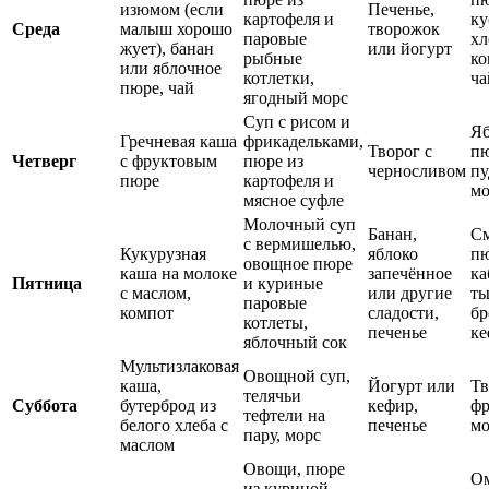
изюмом (если
Печенье,
картофеля и
ку
Среда
малыш хорошо
творожок
паровые
хл
жует), банан
или йогурт
рыбные
ко
или яблочное
котлетки,
ча
пюре, чай
ягодный морс
Суп с рисом и
Яб
Гречневая каша
фрикадельками,
Творог с
пю
Четверг
с фруктовым
пюре из
черносливом
пу
пюре
картофеля и
мо
мясное суфле
Молочный суп
Банан,
С
с вермишелью,
Кукурузная
яблоко
пю
овощное пюре
каша на молоке
запечённое
ка
Пятница
и куриные
с маслом,
или другие
ты
паровые
компот
сладости,
бр
котлеты,
печенье
ке
яблочный сок
Мультизлаковая
Овощной суп,
каша,
Йогурт или
Тв
телячьи
Суббота
бутерброд из
кефир,
фр
тефтели на
белого хлеба с
печенье
мо
пару, морс
маслом
Овощи, пюре
Ом
из куриной