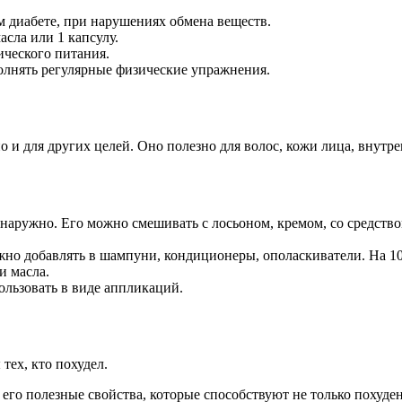
м диабете, при нарушениях обмена веществ.
сла или 1 капсулу.
ического питания.
олнять регулярные физические упражнения.
о и для других целей. Оно полезно для волос, кожи лица, внутр
аружно. Его можно смешивать с лосьоном, кремом, со средством 
жно добавлять в шампуни, кондиционеры, ополаскиватели. На 10
и масла.
льзовать в виде аппликаций.
тех, кто похудел.
его полезные свойства, которые способствуют не только похуд