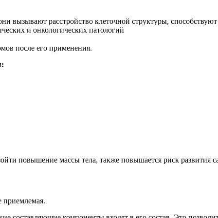
они вызывают расстройство клеточной структуры, способствуют
ических и онкологических патологий
мов после его применения.
:
йти повышение массы тела, также повышается риск развития са
е приемлемая.
акие составляющие компоненты входят в его состав. Это позволи