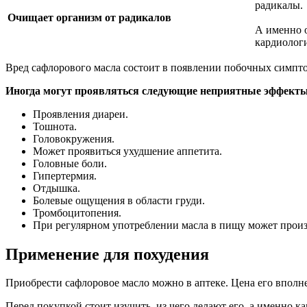
радикалы.
Очищает организм от радикалов
А именно 
кардиолог
Вред сафлорового масла состоит в появлении побочных симпто
Иногда могут проявляться следующие неприятные эффекты
Проявления диареи.
Тошнота.
Головокружения.
Может проявиться ухудшение аппетита.
Головные боли.
Гипертермия.
Отдышка.
Болевые ощущения в области груди.
Тромбоцитопения.
При регулярном употреблении масла в пищу может произо
Применение для похудения
Приобрести сафлоровое масло можно в аптеке. Цена его вполн
Перед покупкой стоит изучить, из чего делают его, а именно к