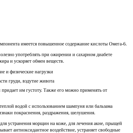
компонента имеется повышенное содержание кислоты Омега-6.
полезно употреблять при ожирении и сахарном диабете
ира и ускоряет обмен веществ.
ие и физические нагрузки
асти груди, вздутие живота
и придает им густоту. Также его можно применять от
я теплой водой с использованием шампуня или бальзама
изнаки покраснения, раздражения, шелушения.
 для устранения морщин на коже, для лечения акне, прыщей
азывает антиоксидантное воздействие, устраняет свободные