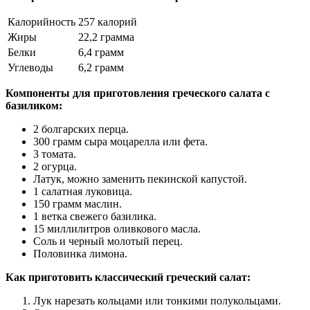
Калорийность
257 калорий
Жиры
22,2 грамма
Белки
6,4 грамм
Углеводы
6,2 грамм
Компоненты для приготовления греческого салата с
базиликом:
2 болгарских перца.
300 грамм сыра моцарелла или фета.
3 томата.
2 огурца.
Латук, можно заменить пекинской капустой.
1 салатная луковица.
150 грамм маслин.
1 ветка свежего базилика.
15 миллилитров оливкового масла.
Соль и черный молотый перец.
Половинка лимона.
Как приготовить классический греческий салат:
Лук нарезать кольцами или тонкими полукольцами.