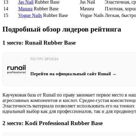
13
Jas Nail
Rubber Base
Jas Nail
Эластичная, ср
14
Masura
Rubber Base
Masura
Плотная, хорош
15
Vogue Nails
Rubber Base
Vogue Nails
Легкая, быстр
Подробный обзор лидеров рейтинга
1 место:
Runail
Rubber Base
РЕСУРС БРЕНДА
Перейти на официальный сайт Runail →
Каучуковая база от
Runail
по праву занимает первое место в на
агрессивных компонентов и кислот. Средне-густая консистенци
Эластичность материала позволяет использовать его на тонки
идеальный выбор как для профессионалов, так и для продвинут
2 место:
Kodi
Professional Rubber Base