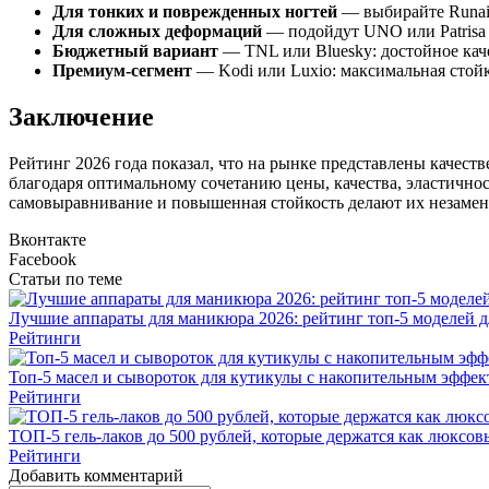
Для тонких и поврежденных ногтей
— выбирайте
Runai
Для сложных деформаций
— подойдут UNO или
Patrisa
Бюджетный вариант
—
TNL
или Bluesky: достойное кач
Премиум-сегмент
—
Kodi
или Luxio: максимальная стойк
Заключение
Рейтинг 2026 года показал, что на рынке представлены качес
благодаря оптимальному сочетанию цены, качества, эластичнос
самовыравнивание и повышенная стойкость делают их незамени
Вконтакте
Facebook
Статьи по теме
Лучшие аппараты для маникюра 2026: рейтинг топ-5 моделей д
Рейтинги
Топ-5 масел и сывороток для кутикулы с накопительным эффек
Рейтинги
ТОП-5 гель-лаков до 500 рублей, которые держатся как люксов
Рейтинги
Добавить комментарий