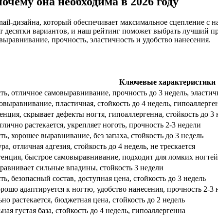
почему она необходима в 2026 году
я nail-дизайна, который обеспечивает максимальное сцепление с
т десятки вариантов, и наш рейтинг поможет выбрать лучший пр
выравнивание, прочность, эластичность и удобство нанесения.
Ключевые характеристики
сть, отличное самовыравнивание, прочность до 3 недель, эласти
овыравнивание, пластичная, стойкость до 4 недель, гипоаллерге
енция, скрывает дефекты ногтя, гипоаллергенна, стойкость до 3 
тлично растекается, укрепляет ноготь, прочность 2-3 недели
ть, хорошее выравнивание, без запаха, стойкость до 3 недель
ра, отличная адгезия, стойкость до 4 недель, не трескается
тенция, быстрое самовыравнивание, подходит для ломких ногтей
ыравнивает сильные впадины, стойкость 3 недели
ть, безопасный состав, доступная цена, стойкость до 3 недель
рошо адаптируется к ногтю, удобство нанесения, прочность 2-3 
но растекается, бюджетная цена, стойкость до 2 недель
ая густая база, стойкость до 4 недель, гипоаллергенна