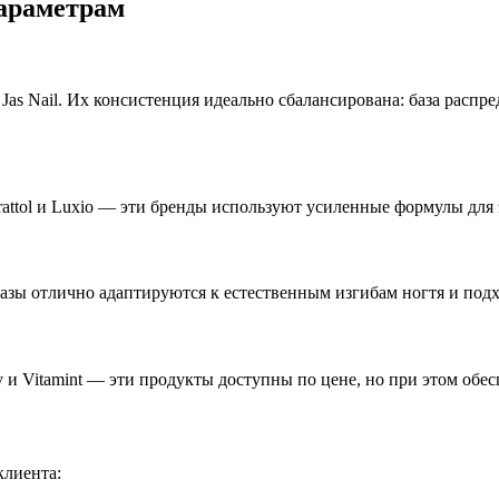
араметрам
Jas Nail. Их консистенция идеально сбалансирована: база распр
rattol и Luxio — эти бренды используют усиленные формулы для
базы отлично адаптируются к естественным изгибам ногтя и подх
ky и Vitamint — эти продукты доступны по цене, но при этом обе
клиента: