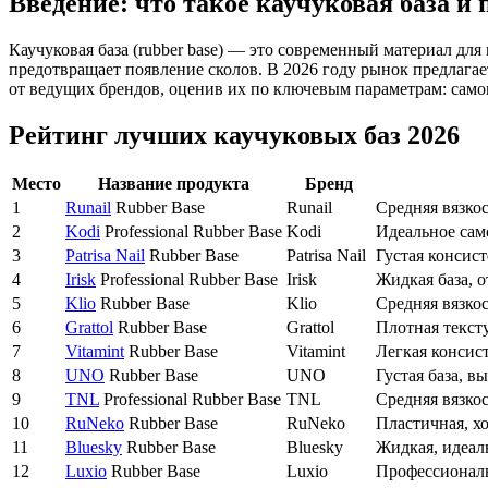
Введение: что такое каучуковая база и 
Каучуковая база (rubber base) — это современный материал дл
предотвращает появление сколов. В 2026 году рынок предлагае
от ведущих брендов, оценив их по ключевым параметрам: само
Рейтинг лучших каучуковых баз 2026
Место
Название продукта
Бренд
1
Runail
Rubber Base
Runail
Средняя вязко
2
Kodi
Professional Rubber Base
Kodi
Идеальное сам
3
Patrisa Nail
Rubber Base
Patrisa Nail
Густая консист
4
Irisk
Professional Rubber Base
Irisk
Жидкая база, о
5
Klio
Rubber Base
Klio
Средняя вязкос
6
Grattol
Rubber Base
Grattol
Плотная тексту
7
Vitamint
Rubber Base
Vitamint
Легкая консис
8
UNO
Rubber Base
UNO
Густая база, в
9
TNL
Professional Rubber Base
TNL
Средняя вязкос
10
RuNeko
Rubber Base
RuNeko
Пластичная, хо
11
Bluesky
Rubber Base
Bluesky
Жидкая, идеаль
12
Luxio
Rubber Base
Luxio
Профессиональн