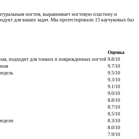
 натуральным ногтем, выравнивает ногтевую пластину и
одукт для ваших задач. Мы протестировали 15 каучуковых баз
Оценка
чная, подходит для тонких и поврежденных ногтей
9.8/10
нная
9.7/10
недель
9.5/10
9.3/10
9.1/10
9.0/10
8.8/10
8.7/10
8.5/10
недели
8.3/10
8.0/10
7.9/10