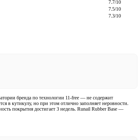
7.7/10
7.5/10
7.3/10
ратории бренда по технологии 11-free — не содержит
тся в кутикулу, но при этом отлично заполняет неровности.
ность покрытия достигает 3 недель.
Runail
Rubber Base —