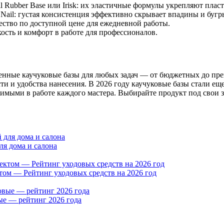
l
Rubber Base или Irisk: их эластичные формулы укрепляют пласт
 Nail
: густая консистенция эффективно скрывает впадины и бугр
ество по доступной цене для ежедневной работы.
ость и комфорт в работе для профессионалов.
твенные каучуковые базы для любых задач — от бюджетных до пр
ти и удобства нанесения. В 2026 году каучуковые базы стали е
мыми в работе каждого мастера. Выбирайте продукт под свои з
ля дома и салона
том — Рейтинг уходовых средств на 2026 год
ые — рейтинг 2026 года