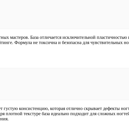
ытных мастеров. База отличается исключительной пластичность
рейтинге. Формула не токсична и безопасна для чувствительных
еет густую консистенцию, которая отлично скрывает дефекты ног
аря плотной текстуре база идеально подходит для сложных ног
ения.