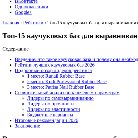
ВКонтакте
Одноклассники
Google+
Главная
›
Рейтинги
›
Топ-15 каучуковых баз для выравнивания 
Топ-15 каучуковых баз для выравниван
Содержание
Введение: что такое каучуковая база и почему она необхо
Рейтинг лучших каучуковых баз 2026
Подробный обзор лидеров рейтинга
1 место: Runail Rubber Base
2 место: Kodi Professional Rubber Base
3 место: Patrisa Nail Rubber Base
Сравнительный анализ по ключевым параметрам
Лидеры по самовыравниванию
Лидеры по прочности
Лидеры по эластичности
Бюджетные варианты
Итоговые рекомендации 2026
Заключение