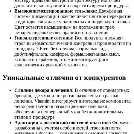
мастеру идеально выстроить архитектуру ногтя без
дополнительных усилий и сократить время процедуры.
Высокопигментированные гель-лаки:
Двухфазная
система пигментации обеспечивает плотное перекрытие
в один-два слоя даже у пастельных и нюдовых оттенков.
Цвет остается насыщенным на протяжении трёх-
четырёх недель без выгорания и потускнения.
Гипоаллергенные составы:
Все продукты проходят
строгий дерматологический контроль и производятся по
стандарту 7-Free: без толуола, формальдегида,
дибутилфталата, камфоры, формальдегидных смол,
ксилола и парабенов, что минимизирует риск
аллергических реакций у клиентов.
Уникальные отличия от конкурентов
Слияние декора и лечения:
В отличие от стандартных
брендов, где уход и покрытие разделены на разные
линейки, Vitamint интегрирует питательные компоненты
непосредственно в базы и цветные гель-лаки,
обеспечивая непрерывный уход без дополнительных
этапов в процедуре.
Адаптация к российской ногтевой пластине:
Формулы
разработаны с учётом особенностей строения ногтя
жительниц России — повышенной сезонной ломкости,