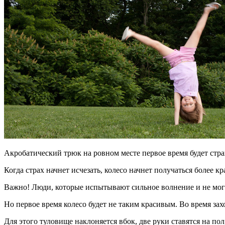
Акробатический трюк на ровном месте первое время будет стра
Когда страх начнет исчезать, колесо начнет получаться более 
Важно! Люди, которые испытывают сильное волнение и не мог
Но первое время колесо будет не таким красивым. Во время за
Для этого туловище наклоняется вбок, две руки ставятся на п