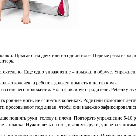
алки. Прыгают на двух или на одной ноге. Первые разы взросл
ентарь.
тоятельно. Еще одно упражнение – прыжки в обруче. Упражнение 
олько колечек, а ребенок должен прыгать в центр круга
из сидячего положения. Ноги фиксируют родители. Ребенку нуж
ь ровные ноги, не сгибать в коленках. Родители помогают детя
оги просовывают под диван, чтобы они надежно зафиксировалис
ыше поднять руки, голову и плечи. Повторять упражнение 5-10 р
 – планка. Нужно лечь на пол, вытянуть руки, упереться ногами
и, спину можно округлить, ноги держат вместе. Можно выполнять