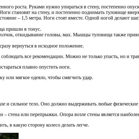
енного роста. Руками нужно упираться в стену, постепенно опуск
Ноги становят на стену, и постепенно поднимать туловище вверх
тояние – 1,5 метра. Ноги стоят вместе. Одной ногой делают шаг,
ща пришли в тонус.
олчок, откидывание головы, мах. Мышцы туловища также привод
разу вернуться в исходное положение.
 соблюдать все рекомендации. Можно не только упасть, но и тра
стараться плавно опустить ноги.
у или мягкое одеяло, чтобы смягчить удар.
пкое и сильное тело. Оно должно выдерживать любые физические
ки – стена или перепрыжки. Опора возле стены является наибол
ть, в какую сторону колесо делать легче.