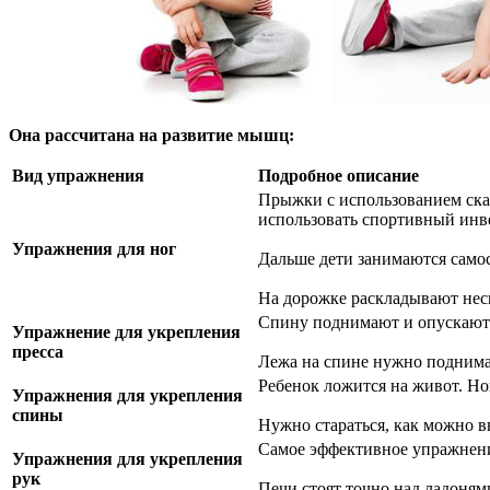
Она рассчитана на развитие мышц:
Вид упражнения
Подробное описание
Прыжки с использованием скак
использовать спортивный инв
Упражнения для ног
Дальше дети занимаются самос
На дорожке раскладывают неск
Спину поднимают и опускают 
Упражнение для укрепления
пресса
Лежа на спине нужно поднимат
Ребенок ложится на живот. Н
Упражнения для укрепления
спины
Нужно стараться, как можно в
Самое эффективное упражнение
Упражнения для укрепления
рук
Печи стоят точно над ладоням