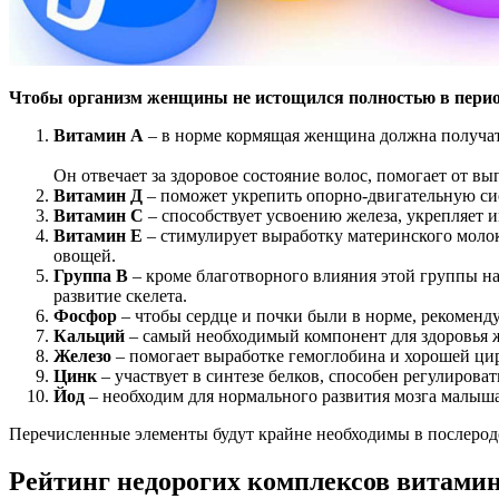
Чтобы организм женщины не истощился полностью в период
Витамин A
– в норме кормящая женщина должна получат
Он отвечает за здоровое состояние волос, помогает от в
Витамин Д
– поможет укрепить опорно-двигательную си
Витамин C
– способствует усвоению железа, укрепляет 
Витамин E
– стимулирует выработку материнского молока
овощей.
Группа B
– кроме благотворного влияния этой группы на
развитие скелета.
Фосфор
– чтобы сердце и почки были в норме, рекоменду
Кальций
– самый необходимый компонент для здоровья 
Железо
– помогает выработке гемоглобина и хорошей ци
Цинк
– участвует в синтезе белков, способен регулироват
Йод
– необходим для нормального развития мозга малыша
Перечисленные элементы будут крайне необходимы в послеродо
Рейтинг недорогих комплексов витами