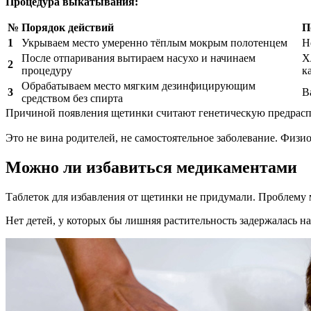
Процедура выкатывания:
№
Порядок действий
П
1
Укрываем место умеренно тёплым мокрым полотенцем
Н
После отпаривания вытираем насухо и начинаем
Х
2
процедуру
к
Обрабатываем место мягким дезинфицирующим
3
В
средством без спирта
Причиной появления щетинки считают генетическую предрасп
Это не вина родителей, не самостоятельное заболевание. Физио
Можно ли избавиться медикаментами
Таблеток для избавления от щетинки не придумали. Проблему 
Нет детей, у которых бы лишняя растительность задержалась на