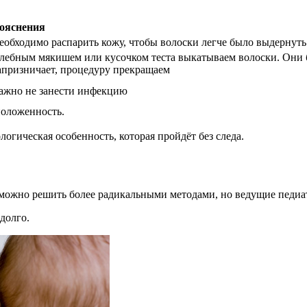
ояснения
еобходимо распарить кожу, чтобы волоски легче было выдернуть
лебным мякишем или кусочком теста выкатываем волоски. Они б
апризничает, процедуру прекращаем
ажно не занести инфекцию
оложенность.
логическая особенность, которая пройдёт без следа.
можно решить более радикальными методами, но ведущие педиат
долго.