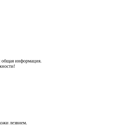
я общая информация.
жности!
кожи лезвием.