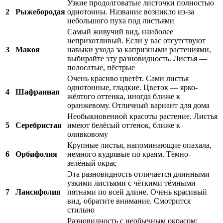
Узкие продолговатые листочки полностью
2
Рыжебородая
однотонны. Название возникло из-за
небольшого пуха под листьями
Самый живучий вид, наиболее
неприхотливый. Если у вас отсутствуют
3
Макоя
навыки ухода за капризными растениями,
выбирайте эту разновидность. Листья —
полосатые, пёстрые
Очень красиво цветёт. Сами листья
однотонные, гладкие. Цветок — ярко-
4
Шафранная
жёлтого оттенка, иногда ближе к
оранжевому. Отличный вариант для дома
Необыкновенной красоты растение. Листья
5
Серебристая
имеют белёсый оттенок, ближе к
оливковому
Крупные листья, напоминающие опахала,
6
Орбифолия
немного кудрявые по краям. Тёмно-
зелёный окрас
Эта разновидность отличается длинными
узкими листьями с чёткими тёмными
7
Лансифолия
пятнами по всей длине. Очень красивый
вид, обратите внимание. Смотрится
стильно
Разновидность с необычным окрасом: