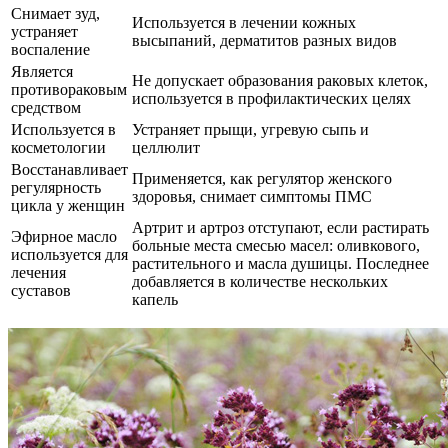
Снимает зуд,
Используется в лечении кожных
устраняет
высыпаний, дерматитов разных видов
воспаление
Является
Не допускает образования раковых клеток,
противораковым
используется в профилактических целях
средством
Используется в
Устраняет прыщи, угревую сыпь и
косметологии
целлюлит
Восстанавливает
Применяется, как регулятор женского
регулярность
здоровья, снимает симптомы ПМС
цикла у женщин
Артрит и артроз отступают, если растирать
Эфирное масло
больные места смесью масел: оливкового,
используется для
растительного и масла душицы. Последнее
лечения
добавляется в количестве нескольких
суставов
капель