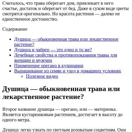
Считалось, что трава оберегает дом, привлекает в него
счастье, достаток и оберегает от бед. Даже в сухом виде цветы
смотрятся оригинально. Но красота растения — далеко не
единственное достоинство.
Содержание
Душица — обыкновенная трава или лекарственное
растение?
Душица и чабрец — это одно и то же?
Лечебные свойства и противопоказания травы для
женщин и мужчин
Применение орегано в кулинарии
Выращивание из семян и уход в домашних условиях
Полезное видео
Душица — обыкновенная трава или
лекарственное растение?
Второе название душицы — орегано, или — материнка.
Является кустарниковым растением, достигает в высоту до
одного метра.
Душицу легко узнать по светлым розоватым соцветиям. Они