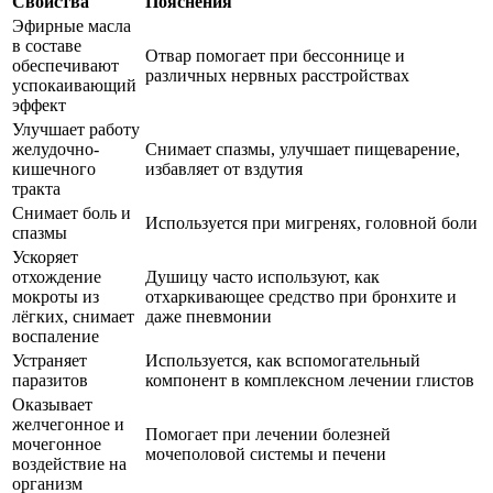
Свойства
Пояснения
Эфирные масла
в составе
Отвар помогает при бессоннице и
обеспечивают
различных нервных расстройствах
успокаивающий
эффект
Улучшает работу
желудочно-
Снимает спазмы, улучшает пищеварение,
кишечного
избавляет от вздутия
тракта
Снимает боль и
Используется при мигренях, головной боли
спазмы
Ускоряет
отхождение
Душицу часто используют, как
мокроты из
отхаркивающее средство при бронхите и
лёгких, снимает
даже пневмонии
воспаление
Устраняет
Используется, как вспомогательный
паразитов
компонент в комплексном лечении глистов
Оказывает
желчегонное и
Помогает при лечении болезней
мочегонное
мочеполовой системы и печени
воздействие на
организм