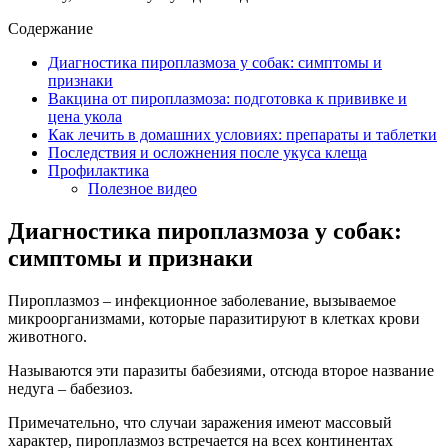
Содержание
Диагностика пироплазмоза у собак: симптомы и
признаки
Вакцина от пироплазмоза: подготовка к прививке и
цена укола
Как лечить в домашних условиях: препараты и таблетки
Последствия и осложнения после укуса клеща
Профилактика
Полезное видео
Диагностика пироплазмоза у собак:
симптомы и признаки
Пироплазмоз – инфекционное заболевание, вызываемое
микроорганизмами, которые паразитируют в клетках крови
животного.
Называются эти паразиты бабезиями, отсюда второе название
недуга – бабезиоз.
Примечательно, что случаи заражения имеют массовый
характер, пироплазмоз встречается на всех континентах