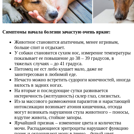
Симптомы начала болезни зачастую очень яркие:
Животное становится апатичным, менее игривым,
больше спит и отдыхает.
У собаки становится сухим нос, измерение температуры
показывает ее повышение до 38 – 39 градусов, в
тяжелых случаях – до 41 градуса.
Питомец не ест либо кушает мало, даже не
заинтересован в любимой еде.
Нечасто можно встретить судороги конечностей, иногда
вялость в задних ногах.
На вторые и последующие сутки развивается
иктеричность (желтушность) склер глаз, слизистых.
Из-за массового размножения паразитов и нарастающей
интоксикации возникает атония кишечника, отсюда
могут возникать нарушения стула животного – поносы,
вздутие живота, стойкие запоры.
Ярчайший признак – изменение цвета и количества
мочи. Распадающиеся эритроциты нарушают функцию
почек и окрашивают мочу в темно – бурый цвет.