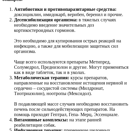
Антибиотики и противопаразитарные средства:
доксициклин, имидокарб, верибен, беренил и прочие.
Десенсибилизация организма:
в тяжелых случаях
необходимо введение значительных доз
кортикостероидных гормонов.
Это необходимо для купирования острых реакций на
инфекцию, а также для мобилизации защитных сил
организма.
Чаще всего используются препараты Метипред,
Солумедрол, Преднизолон и другие. Могут применяться
как в виде таблеток, так и в уколах.
Метаболическая терапия:
курсы препаратов,
направленные на восстановление истощения нервной и
сердечно – сосудистой системы (Милдронат,
Тиотриазолин), ноотропы (Мексидол).
В подавляющей массе случаев необходимо восстановить
печень после сильнодействующих препаратов. На
помощь приходят Гептрал, Гепа- Мерц, Эссенциале.
Витаминные комплексы:
на этапе ранней
реабилитации собак.
Инфузионная терапия:
применение щелочных