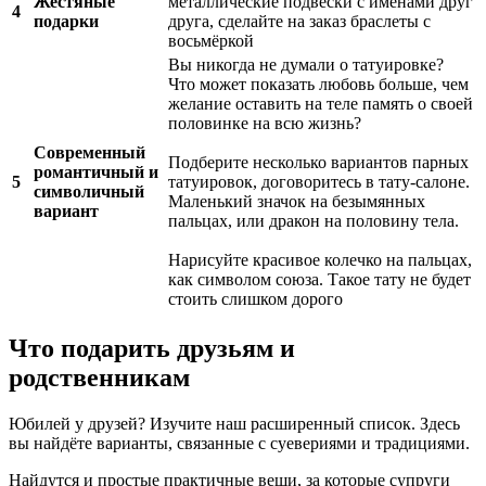
Жестяные
металлические подвески с именами друг
4
подарки
друга, сделайте на заказ браслеты с
восьмёркой
Вы никогда не думали о татуировке?
Что может показать любовь больше, чем
желание оставить на теле память о своей
половинке на всю жизнь?
Современный
Подберите несколько вариантов парных
романтичный и
5
татуировок, договоритесь в тату-салоне.
символичный
Маленький значок на безымянных
вариант
пальцах, или дракон на половину тела.
Нарисуйте красивое колечко на пальцах,
как символом союза. Такое тату не будет
стоить слишком дорого
Что подарить друзьям и
родственникам
Юбилей у друзей? Изучите наш расширенный список. Здесь
вы найдёте варианты, связанные с суевериями и традициями.
Найдутся и простые практичные вещи, за которые супруги