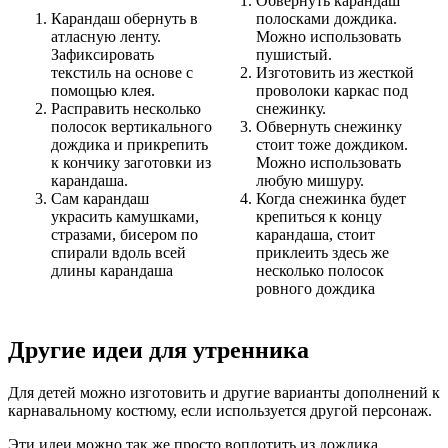
Обвернуть карандаш
Карандаш обернуть в
полосками дождика.
атласную ленту.
Можно использовать
Зафиксировать
пушистый.
текстиль на основе с
Изготовить из жесткой
помощью клея.
проволоки каркас под
Расправить несколько
снежинку.
полосок вертикального
Обвернуть снежинку
дождика и прикрепить
стоит тоже дождиком.
к кончику заготовки из
Можно использовать
карандаша.
любую мишуру.
Сам карандаш
Когда снежинка будет
украсить камушками,
крепиться к концу
стразами, бисером по
карандаша, стоит
спирали вдоль всей
приклеить здесь же
длины карандаша
несколько полосок
ровного дождика
Другие идеи для утренника
Для детей можно изготовить и другие варианты дополнений к
карнавальному костюму, если используется другой персонаж.
Эти идеи можно так же просто воплотить из дождика.