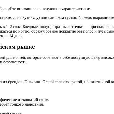
обращайте внимание на следующие характеристики:
стекается на кутикулу) или слишком густым (тяжело выравнивае
ь в 1–2 слоя. Бледные, полупрозрачные оттенки — признак экон
каться по ногтю, образуя ровное покрытие без полос и пузырько
ек — 14 дней.
ийском рынке
й для ногтей, которые сочетают в себе доступную цену, высокое
и безопасность.
их брендов. Гель-лаки Grattol славятся густой, но пластичной 
афические и «кошачий глаз».
ебует тонкого нанесения.
сный состав.