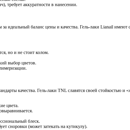
ч), требует аккуратности в нанесении.
 за идеальный баланс цены и качества. Гель-лаки Lianail имею
ся, но и не стоит колом.
кий выбор цветов.
олимеризации.
андарты качества. Гель-лаки TNL славятся своей стойкостью и «
ие цвета.
мовыравнивается.
ессиональный блеск.
ет сноровки (может затекать на кутикулу).