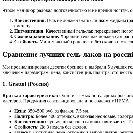
Чтобы маникюр радовал долговечностью и не вредил ногтям, 
Консистенция.
Гель не должен быть слишком жидким (ра
сметану.
Пигментация.
Качественный гель-лак перекрывает ногот
Самовыравнивание.
Хороший гель-лак должен сам расте
Стойкость.
Минимальный срок носки без сколов и отсло
Сравнение лучших гель-лаков на росс
Мы проанализировали десятки брендов и выбрали 5 лучших геле
ключевым параметрам: цена, консистенция, палитра, стойкость 
1. Grattol (Россия)
Краткая характеристика:
Один из самых популярных российск
мастеров. Продукция сертифицирована и не содержит HEMA.
Цена:
350–500 руб. за флакон 7,5 мл.
Палитра:
Более 400 оттенков, включая неоновые, гологр
Консистенция:
Густая, но хорошо самовыравнивается. Тр
Стойкость:
До 3 недель без сколов.
Плюсы:
Доступная цена, огромный выбор цветов, безопа