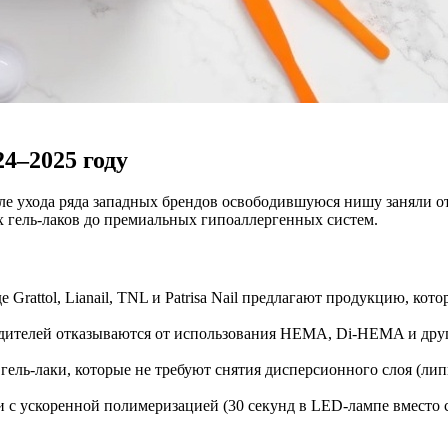
24–2025 году
сле ухода ряда западных брендов освободившуюся нишу заняли о
х гель-лаков до премиальных гипоаллергенных систем.
Grattol, Lianail, TNL и Patrisa Nail предлагают продукцию, кото
дителей отказываются от использования HEMA, Di-HEMA и друг
ель-лаки, которые не требуют снятия дисперсионного слоя (липкос
 с ускоренной полимеризацией (30 секунд в LED-лампе вместо с