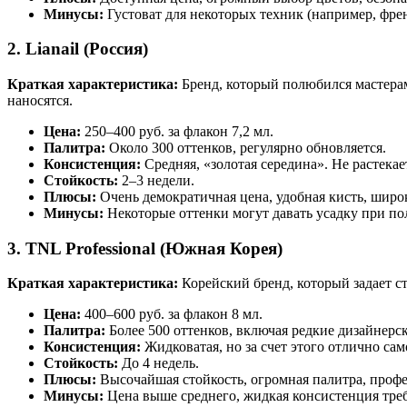
Минусы:
Густоват для некоторых техник (например, френ
2. Lianail (Россия)
Краткая характеристика:
Бренд, который полюбился мастерам
наносятся.
Цена:
250–400 руб. за флакон 7,2 мл.
Палитра:
Около 300 оттенков, регулярно обновляется.
Консистенция:
Средняя, «золотая середина». Не растекает
Стойкость:
2–3 недели.
Плюсы:
Очень демократичная цена, удобная кисть, широ
Минусы:
Некоторые оттенки могут давать усадку при п
3. TNL Professional (Южная Корея)
Краткая характеристика:
Корейский бренд, который задает ст
Цена:
400–600 руб. за флакон 8 мл.
Палитра:
Более 500 оттенков, включая редкие дизайнерск
Консистенция:
Жидковатая, но за счет этого отлично са
Стойкость:
До 4 недель.
Плюсы:
Высочайшая стойкость, огромная палитра, проф
Минусы:
Цена выше среднего, жидкая консистенция требу