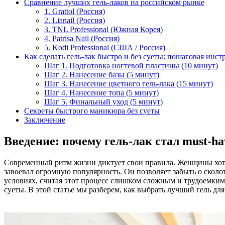
Сравнение лучших гель-лаков на российском рынке
1. Grattol (Россия)
2. Lianail (Россия)
3. TNL Professional (Южная Корея)
4. Patrisa Nail (Россия)
5. Kodi Professional (США / Россия)
Как сделать гель-лак быстро и без суеты: пошаговая инст
Шаг 1. Подготовка ногтевой пластины (10 минут)
Шаг 2. Нанесение базы (5 минут)
Шаг 3. Нанесение цветного гель-лака (15 минут)
Шаг 4. Нанесение топа (5 минут)
Шаг 5. Финальный уход (5 минут)
Секреты быстрого маникюра без суеты
Заключение
Введение: почему гель-лак стал must-h
Современный ритм жизни диктует свои правила. Женщины хотят
завоевал огромную популярность. Он позволяет забыть о сколот
условиях, считая этот процесс слишком сложным и трудоемким
суеты. В этой статье мы разберем, как выбрать лучший гель 