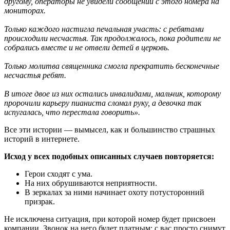
другому, операторы не увидели сообщений с этого номера на
мониторах.
Только каждого настигла печальная участь: с ребятами
происходили несчастья. Так продолжалось, пока родители не
собрались вместе и не отвели детей в церковь.
Только молитва священника смогла прекратить бесконечные
несчастья ребят.
В итоге двое из них остались инвалидами, мальчик, которому
пророчили карьеру пианиста сломал руку, а девочка так
испугалась, что перестала говорить».
Все эти истории — вымысел, как и большинство страшных
историй в интернете.
Исход у всех подобных описанных случаев повторяется:
Герои сходят с ума.
На них обрушиваются неприятности.
В зеркалах за ними начинает охоту потусторонний
призрак.
Не исключена ситуация, при которой номер будет присвоен
компании. Звонок на него будет платным: с вас просто снимут