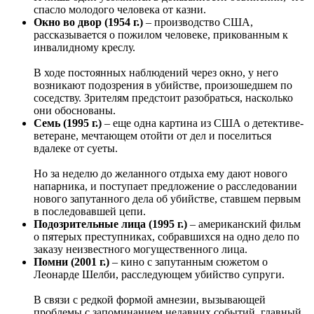
спасло молодого человека от казни.
Окно во двор (1954 г.)
– производство США,
рассказывается о пожилом человеке, прикованным к
инвалидному креслу.
В ходе постоянных наблюдений через окно, у него
возникают подозрения в убийстве, произошедшем по
соседству. Зрителям предстоит разобраться, насколько
они обоснованы.
Семь (1995 г.)
– еще одна картина из США о детективе-
ветеране, мечтающем отойти от дел и поселиться
вдалеке от суеты.
Но за неделю до желанного отдыха ему дают нового
напарника, и поступает предложение о расследовании
нового запутанного дела об убийстве, ставшем первым
в последовавшей цепи.
Подозрительные лица (1995 г.)
– американский фильм
о пятерых преступниках, собравшихся на одно дело по
заказу неизвестного могущественного лица.
Помни (2001 г.)
– кино с запутанным сюжетом о
Леонарде Шелби, расследующем убийство супруги.
В связи с редкой формой амнезии, вызывающей
проблемы с запоминанием недавних событий, главный