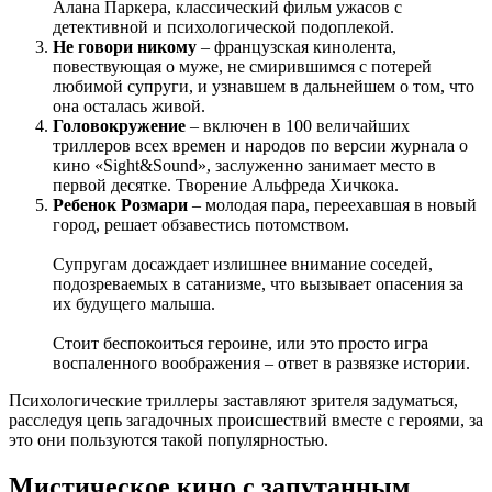
Алана Паркера, классический фильм ужасов с
детективной и психологической подоплекой.
Не говори никому
– французская кинолента,
повествующая о муже, не смирившимся с потерей
любимой супруги, и узнавшем в дальнейшем о том, что
она осталась живой.
Головокружение
– включен в 100 величайших
триллеров всех времен и народов по версии журнала о
кино «Sight&Sound», заслуженно занимает место в
первой десятке. Творение Альфреда Хичкока.
Ребенок Розмари
– молодая пара, переехавшая в новый
город, решает обзавестись потомством.
Супругам досаждает излишнее внимание соседей,
подозреваемых в сатанизме, что вызывает опасения за
их будущего малыша.
Стоит беспокоиться героине, или это просто игра
воспаленного воображения – ответ в развязке истории.
Психологические триллеры заставляют зрителя задуматься,
расследуя цепь загадочных происшествий вместе с героями, за
это они пользуются такой популярностью.
Мистическое кино с запутанным