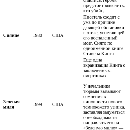
спастись, героям
предстоит выяснить,
кто убийца
Писатель сходит с
ума по причине
давящей обстановки
в отеле, угнетающей
Сияние
1980
США
его воспаленный
мозг. Снято по
одноименной книге
Стивена Кинга
Еще одна
экранизация Кинга о
заключенных-
смертниках.
У начальника
тюрьмы вызывают
сомнения в
Зеленая
виновности нового
1999
США
миля
темнокожего узника,
заставляя задуматься
о необходимости
направлять его на
«Зеленую милю» —