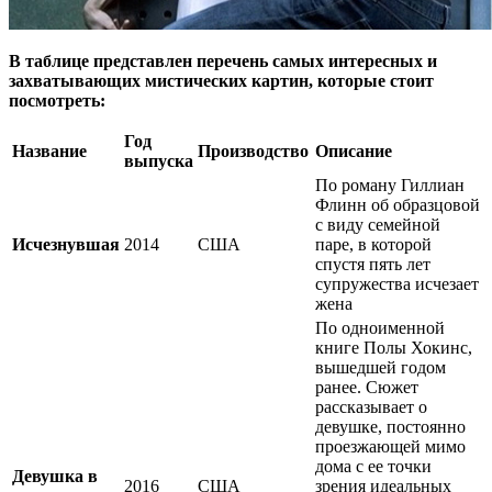
В таблице представлен перечень самых интересных и
захватывающих мистических картин, которые стоит
посмотреть:
Год
Название
Производство
Описание
выпуска
По роману Гиллиан
Флинн об образцовой
с виду семейной
Исчезнувшая
2014
США
паре, в которой
спустя пять лет
супружества исчезает
жена
По одноименной
книге Полы Хокинс,
вышедшей годом
ранее. Сюжет
рассказывает о
девушке, постоянно
проезжающей мимо
дома с ее точки
Девушка в
2016
США
зрения идеальных