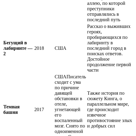
аллею, по которой
преступники
отправлялись в
последний путь
Рассказ о выживших
героях,
пробирающихся по
Бегущий в
лабиринту в
лабиринте —
2018
США
последний город в
2
поисках ответов.
Достойное
продолжение первой
части
СШАПисатель
сходит с ума
по причине
давящей
Также история по
обстановки в
сюжету Кинга, о
отеле,
параллельном мире,
Темная
2017
угнетающей
где происходит
башня
его
извечное
воспаленный
противостояние злых
мозг. Снято по
и добрых сил
одноименной