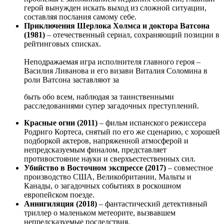
герой вынужден искать выход из сложной ситуации,
составляя послания самому себе.
Приключения Шерлока Холмса и доктора Ватсона
(1981)
– отечественный сериал, сохраняющий позиции в
рейтинговых списках.
Неподражаемая игра исполнителя главного героя –
Василия Ливанова и его визави Виталия Соломина в
роли Ватсона заставляют за
быть обо всем, наблюдая за таинственными
расследованиями супер загадочных преступлений.
Красные огни (2011)
– фильм испанского режиссера
Родриго Кортеса, снятый по его же сценарию, с хорошей
подборкой актеров, напряженной атмосферой и
непредсказуемым финалом, представляет
противостояние науки и сверхъестественных сил.
Убийство в Восточном экспрессе (2017)
– совместное
производство США, Великобритании, Мальты и
Канады, о загадочных событиях в роскошном
европейском поезде.
Аннигиляция (2018)
– фантастический детективный
триллер о маленьком метеорите, вызвавшем
непредсказуемые последствия.