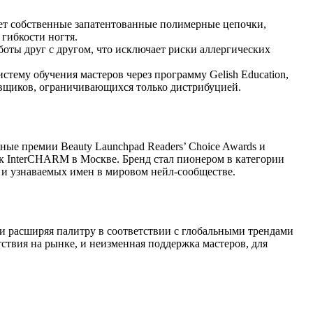
ует собственные запатентованные полимерные цепочки,
гибкости ногтя.
оты друг с другом, что исключает риски аллергических
стему обучения мастеров через программу Gelish Education,
авщиков, ограничивающихся только дистрибуцией.
ые премии Beauty Launchpad Readers’ Choice Awards и
как InterCHARM в Москве. Бренд стал пионером в категории
х и узнаваемых имен в мировом нейл-сообществе.
 и расширяя палитру в соответствии с глобальными трендами
твия на рынке, и неизменная поддержка мастеров, для