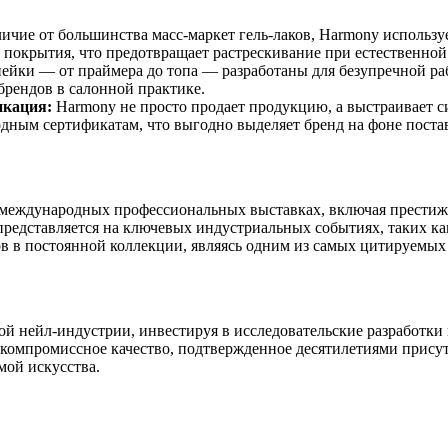
личие от большинства масс-маркет гель-лаков, Harmony использ
покрытия, что предотвращает растрескивание при естественной 
ейки — от праймера до топа — разработаны для безупречной раб
брендов в салонной практике.
икация:
Harmony не просто продает продукцию, а выстраивает си
одным сертификатам, что выгодно выделяет бренд на фоне пост
 международных профессиональных выставках, включая престижн
но представляется на ключевых индустриальных событиях, таких 
ков в постоянной коллекции, являясь одним из самых цитируемы
ой нейл-индустрии, инвестируя в исследовательские разработки
компромиссное качество, подтвержденное десятилетиями присутс
мой искусства.