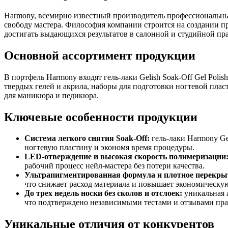
Harmony, всемирно известный производитель профессиональных 
свободу мастера. Философия компании строится на создании пр
достигать выдающихся результатов в салонной и студийной пр
Основной ассортимент продукции
В портфель Harmony входят гель-лаки Gelish Soak-Off Gel Pol
твердых гелей и акрила, наборы для подготовки ногтевой плас
для маникюра и педикюра.
Ключевые особенности продукции
Система легкого снятия Soak-Off:
гель-лаки Harmony Ge
ногтевую пластину и экономя время процедуры.
LED-отверждение и высокая скорость полимеризации
рабочий процесс нейл-мастера без потери качества.
Ультрапигментированная формула и плотное перекры
что снижает расход материала и повышает экономическу
До трех недель носки без сколов и отслоек:
уникальная а
что подтверждено независимыми тестами и отзывами пр
Уникальные отличия от конкурентов