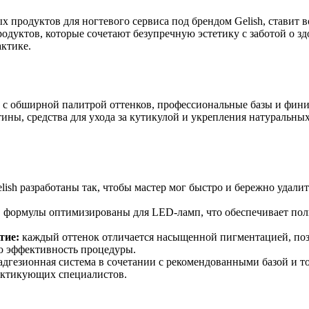
продуктов для ногтевого сервиса под брендом Gelish, ставит в
одуктов, которые сочетают безупречную эстетику с заботой о зд
актике.
ish с обширной палитрой оттенков, профессиональные базы и фи
тины, средства для ухода за кутикулой и укрепления натуральны
lish разработаны так, чтобы мастер мог быстро и бережно удал
:
формулы оптимизированы для LED-ламп, что обеспечивает полно
тие:
каждый оттенок отличается насыщенной пигментацией, позв
ю эффективность процедуры.
дгезионная система в сочетании с рекомендованными базой и т
актикующих специалистов.