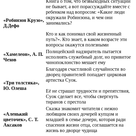
Книга о том, что безвыходных ситуаций
не бывает, а вот порассуждайте вместе с
ребенком над вопросом: «Какие люди
окружали Робинзона, и чем они
«Робинзон Крузо»,
занимались?
Д.Дефо
Кто и как понимал свой жизненный
путь?». Кто знает, в каком возрасте эти
вопросы окажутся полезными
Полицейский надзиратель пытается
«Хамелеон», А. П.
исполнять служебный долг, но привитое
Чехов
чинопоклонство мешает ему
Благодаря счастливой случайности во
дворец правителей попадает цирковая
артистка Суок.
«Три толстяка»,
Ю. Олеша
Её не страшат трудности и препятствия,
Суок сделает все, чтобы свергнуть
тиранов с престола
Сказка знакомит читателя с нежно
«Аленький
любящим своих дочерей купцом и
цветочек», С. Т.
младшей в семье дочери, которая ради
Аксаков
спасения жизни отца, соглашается на
жизнь во дворце чудища