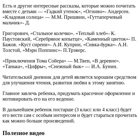
Есть и другие интересные рассказы, которые можно почитать
вместе с детьми — «Гадкий утенок», «Огниво»- Андерсен.
«Кладовая солнца» — М.М. Пришвин, «Гуттаперчевый
мальчик»- Д.
Григорович, «Стальное колечко». «Теплый хлеб»- К.
Паустовский, «Серебряное копытце», «Каменный цветок»- П.
Бажов. «Куст сирени»- А.И. Куприн, «Сивка-бурка»- А.Н.
Толстой, «Мэри Поппинс»- П.Трэверс.
«Приключения Тома Сойера» — М.Твен, «В деревне».
«Танька», «Цифры», «Снежный бык» — И.А. Бунин.
Читательский дневник для детей является хорошим средством
для улучшения чтения, развития любви к этому занятию.
Главное завлечь ребенка, придумать красочное оформление и
мотивировать его на его ведение.
В дальнейшем ребенок постарше (3 класс или 4 класс) будет
его вести сам с особым интересом и будет стараться прочитать
как можно больше произведений.
Полезное видео