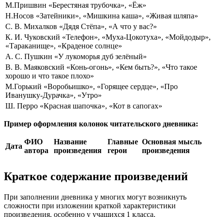
М.Пришвин «Берестяная трубочка», «Ёж»
Н.Носов «Затейники», «Мишкина каша», «Живая шляпа»
С. В. Михалков «Дядя Стёпа», «А что у вас?»
К. И. Чуковский «Телефон», «Муха-Цокотуха», «Мойдодыр»,
«Тараканище», «Краденое солнце»
А. С. Пушкин «У лукоморья дуб зелёный»
В. В. Маяковский «Конь-огонь», «Кем быть?», «Что такое
хорошо и что такое плохо»
М.Горький «Воробьишко», «Горящее сердце», «Про
Иванушку-Дурачка», «Утро»
Ш. Перро «Красная шапочка», «Кот в сапогах»
Пример оформления колонок читательского дневника:
ФИО
Название
Главные
Основная мысль
Дата
автора
произведения
герои
произведения
Краткое содержание произведений
При заполнении дневника у многих могут возникнуть
сложности при изложении краткой характеристики
произведения, особенно у учащихся 1 класса.