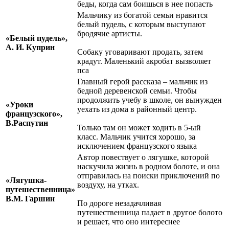
беды, когда сам боишься в нее попасть
Мальчику из богатой семьи нравится
белый пудель, с которым выступают
бродячие артисты.
«Белый пудель»,
А. И. Куприн
Собаку уговаривают продать, затем
крадут. Маленький акробат вызволяет
пса
Главный герой рассказа – мальчик из
бедной деревенской семьи. Чтобы
продолжить учебу в школе, он вынужден
«Уроки
уехать из дома в районный центр.
французского»,
В.Распутин
Только там он может ходить в 5-ый
класс. Мальчик учится хорошо, за
исключением французского языка
Автор повествует о лягушке, которой
наскучила жизнь в родном болоте, и она
отправилась на поиски приключений по
«Лягушка-
воздуху, на утках.
путешественница»
В.М. Гаршин
По дороге незадачливая
путешественница падает в другое болото
и решает, что оно интереснее