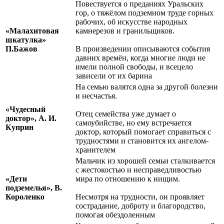
Повествуется о преданиях Уральских
гор, о тяжёлом подземном труде горных
рабочих, об искусстве народных
«Малахитовая
камнерезов и гранильщиков.
шкатулка»
П.Бажов
В произведении описываются события
давних времён, когда многие люди не
имели полной свободы, и всецело
зависели от их барина
На семью валятся одна за другой болезни
и несчастья.
«Чудесный
Отец семейства уже думает о
доктор», А. И.
самоубийстве, но ему встречается
Куприн
доктор, который помогает справиться с
трудностями и становится их ангелом-
хранителем
Мальчик из хорошей семьи сталкивается
с жестокостью и несправедливостью
«Дети
мира по отношению к нищим.
подземелья», В.
Короленко
Несмотря на трудности, он проявляет
сострадание, доброту и благородство,
помогая обездоленным